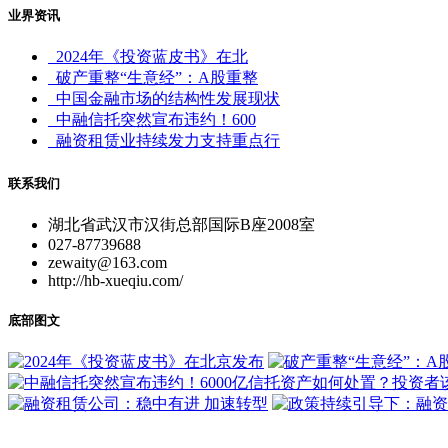
业界资讯
2024年《投资蓝皮书》在北
破产重整“生意经”：A股重整
中国金融市场的结构性发展现状
中融信托突然宣布违约！600
融资租赁业持续发力支持重点行
联系我们
湖北省武汉市汉街总部国际B座2008室
027-87739688
zewaity@163.com
http://hb-xueqiu.com/
底部图文